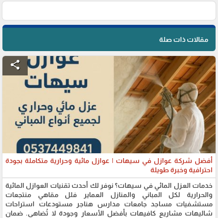
مقالات ذات صلة
share
أفضل شركة عوازل في سيهات | عوازل مائية وحرارية متكاملة بجودة
احترافية وخبرة طويلة
خدمات العزل المائي في سيهات؟ نوفر لك أحدث تقنيات العوازل المائية
والحرارية لكل المباني والمنازل العماير فلل مقاهي منتجعات
مستشفيات مساجد جامعات مدارس هناجر مستودعات استراحات
شاليهات مشاريع كافيهات بأفضل الأسعار وجودة لا تُضاهى. ضمان