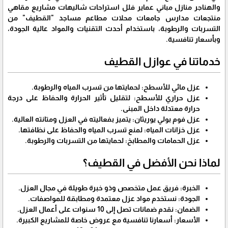
والهناجر منازل مباني عماير فلل استراحات شاليهات مشاريع مقاهي
منتجعات مدارس جامعات محلات مطاعم مساجد "القطيف" من
التسربات والرطوبة، باستخدام أحدث التقنيات والمواد عالية الجودة،
وبأسعار تنافسية.
خدماتنا في عوازل القطيف
عزل مائي للأسطح
: لحمايتها من تسرب المياه والرطوبة.
عزل حراري للأسطح
: لتقليل تأثير الحرارة والحفاظ على درجة
حرارة معتدلة داخل المبنى.
عزل فوم بولي يوريثان
: يتميز بفعاليته في العزل ومتانته العالية.
عزل خزانات المياه
: لمنع تسرب المياه والحفاظ على نظافتها.
عزل الحمامات والمطابخ
: لحمايتها من التسربات والرطوبة.
لماذا نحن الأفضل في القطيف؟
الخبرة:
فريق عمل متخصص وذو خبرة طويلة في مجال العزل.
الجودة:
نستخدم مواد عزل معتمدة ومطابقة للمواصفات.
الضمان:
نقدم ضمانات تصل إلى 10 سنوات على أعمال العزل.
الأسعار:
أسعارنا تنافسية مع عروض خاصة للمشاريع الكبيرة.