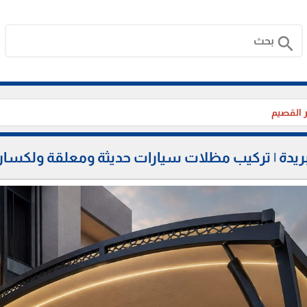
search
 القصيم
| تركيب مظلات سيارات حديثة ومعلقة ولكسان وPVC بافضل الاس