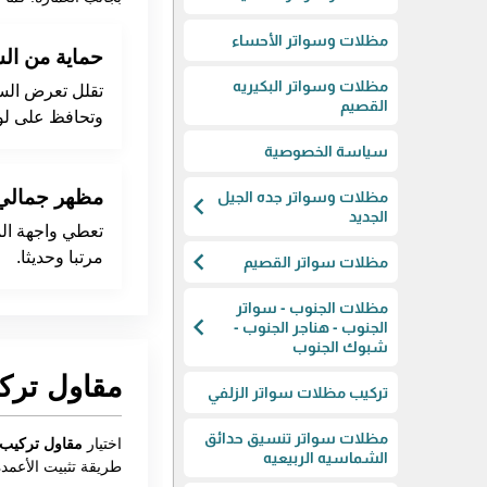
مظلات وسواتر الأحساء
حماية من ا
مظلات وسواتر البكيريه
تقلل تعرض السي
القصيم
وتحافظ على لو
سياسة الخصوصية
مظهر جمالي
مظلات وسواتر جده الجيل
chevron_left
الجديد
تعطي واجهة المن
chevron_left
مرتبا وحديثا.
مظلات سواتر القصيم
مظلات الجنوب - سواتر
chevron_left
الجنوب - هناجر الجنوب -
شبوك الجنوب
مقاول ترك
تركيب مظلات سواتر الزلفي
مظلات سواتر تنسيق حدائق
اختيار
مقاول تركيب 
الشماسيه الربيعيه
طريقة تثبيت الأعمدة