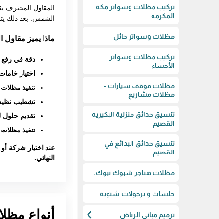
تركيب مظلات وسواتر مكه
المقاول المحترف يق
المكرمه
الشمس. بعد ذلك يتم تجهيز الهيك
مظلات وسواتر حائل
ماذا يميز مقاول 
تركيب مظلات وسواتر
دقة في رفع ا
الأحساء
اختيار خامات 
مظلات موقف سيارات -
تنفيذ مظلات 
مظلات مشاريع
تشطيب نظيف 
تنسيق حدائق منزلية البكيريه
تقديم حلول ل
القصيم
تنفيذ مظلات 
تنسيق حدائق البدائع في
عند اختيار شركة أو
القصيم
النهائي.
مظلات هناجر شبوك تبوك.
جلسات و برجولات شتويه
أنواع مظل
chevron_left
ترميم مباني الرياض