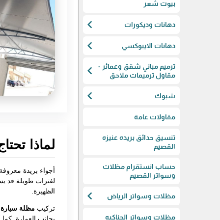
بيوت شعر
chevron_left
دهانات وديكورات
chevron_left
دهانات الايبوكسي
ترميم مباني شقق وعمائر -
chevron_left
مقاول ترميمات ملاحق
chevron_left
شبوك
مقاولات عامة
تنسيق حدائق بريده عنيزه
لماذا تحتا
القصيم
حساب انستقرام مظلات
أجواء بريدة معروفة
وسواتر القصيم
لفترات طويلة قد يس
الظهيرة.
chevron_left
مظلات وسواتر الرياض
تركيب
مظلة سيارة ب
مظلات وسواتر الحناكيه
بجانب العمارة. كما