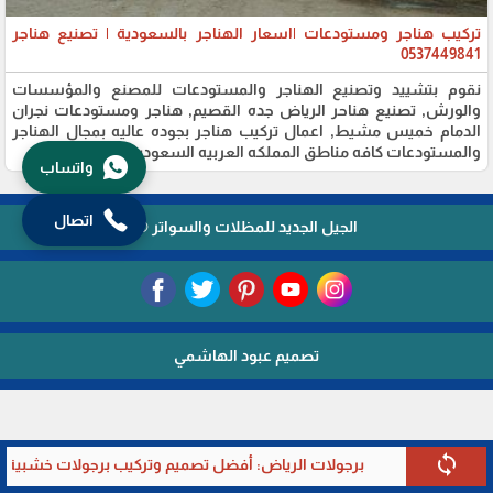
تركيب هناجر ومستودعات |اسعار الهناجر بالسعودية | تصنيع هناجر
0537449841
نقوم بتشييد وتصنيع الهناجر والمستودعات للمصنع والمؤسسات
والورش, تصنيع هناحر الرياض جده القصيم, هناجر ومستودعات نجران
الدمام خميس مشيط, اعمال تركيب هناجر بجوده عاليه بمجال الهناجر
والمستودعات كافه مناطق المملكه العربيه السعوديه
واتساب
اتصال
الجيل الجديد للمظلات والسواتر ©
تصميم عبود الهاشمي
sync
برجولات الرياض: أفضل تصميم وتركيب برجولات خشبية وألومن