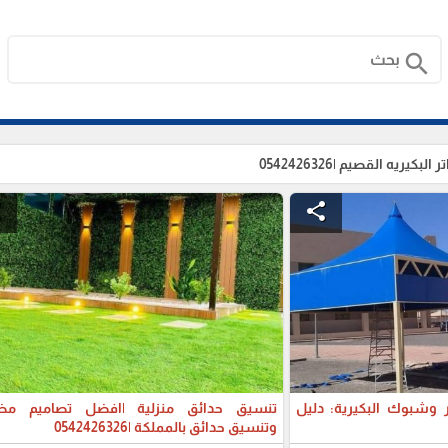
search
يريه القصيم |0542426326
e
share
وشبوك البكيرية: دليل
تنسيق حدائق منزلية |افضل تصاميم مظ
وتنسيق حدائق بالمملكة |0542426326