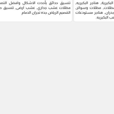
بكيرية, هناجر البكيريه,
تنسيق حدائق بأحدث الاشكال وافضل التصام
مظلات, مظلات وسواتر,
مظلات عشب جداري, عشب ارضى, تنسيق حد
دران, هناجر مستودعات
القصيم الرياض جده نجران الدمام
ب البكيريه.