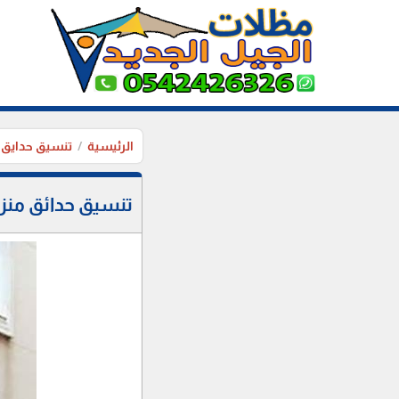
الرئيسية
تنسيق حدايق
تنسيق حدائق منزليه بالاسياح 0542426326 اعمال ت