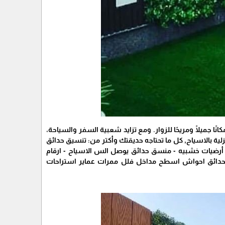
ا جميلًا ومريحًا للزوار. ومع تزايد شعبية السفر والسياحة،
ية بالاسياح, كل ما تحتاجه حديقتك وأكتر من: تنسيق حدائق
أرضيات خشبيه - منسق حدائق يوصل الس الاسياح - ارقام
 للحدائق احواش اسطح مداخل فلل ممرات عماير استراحات