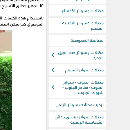
10. تجهيز حدائق الأسياح بالأثاث والديكور المناسب.
مظلات وسواتر الأحساء
باستخدام هذه الكلمات ال
مظلات وسواتر البكيريه
الموضوع. كما يمكن استخد
القصيم
سياسة الخصوصية
مظلات وسواتر جده الجيل
chevron_left
الجديد
chevron_left
مظلات سواتر القصيم
مظلات الجنوب - سواتر
chevron_left
الجنوب - هناجر الجنوب -
شبوك الجنوب
تركيب مظلات سواتر الزلفي
مظلات سواتر تنسيق حدائق
الشماسيه الربيعيه