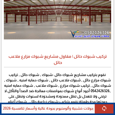
تركيب شبوك حائل | مقاول مشاريع شبوك مزارع ملاعب
حائل
نقوم بتركيب مشاريع شبوك حائل :شبوك , شبوك حائل , تركيب
شبوك مزارع حائل ,
شبوك ملاعب حائل
, شبوك حمايه امنيه , شبوك ,
شبوك حائل , تركيب شبوك مزارع , شبوك ملاعب , شبوك حمايه امنيه
,0542426326 أجود أنواع شبوك بمواصفات معالجة ضد الصدأ والتأكل لا
ترتخي ولا تتهدل بل تظل ممدودة ومشدودة لسنوات وتظل على
جودتها مدة طويلة نقوم بتركيب شبوك زراعية حائل , شبوك أغنام
حائل , شبوك صناعية حائل , شبوك عادية حائل , شبوك مجلفنة حائل ,
sync
link
م بجودة عالية وأسعار تنافسية 2026
مظلات وسواتر الشرقية | تر
عمل شبوك للأغنام حائل , الابل من انواع الشبك الاخضر والابيض