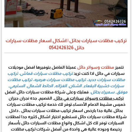
تركيب مظلات سيارات بحائل | اشكال اسعار مظلات سيارات
حائل 0542426326
تتميز
مظلات وسواتر حائل
عميلنا الفاضل بتوفيرها افضل موديلات
سيارات في حائل اذا كنت تريد
تركيب مظلات سيارات قماش، تركيب
مظلات سيارات حديد، تركيب مظلات سيارات هرميه، تركيب مظلات
سيارات خشبية البقعاء, الشنان, الغزاله, الحائط الشمال, السليمي,
موفق, سميراء بحائل،
فعليك وعلى شركة مظلات سيارات حائل افضل
تركيب مظلات وسواتر سيارات في حائل,
القصيم, جده نجران جيزان
خميس مشيط الدمام الأحساء،توفر لك خدمه تركيب مظلات سيارات
بحائل عالية جدا بارخص اسعار تركيب مظلات سيارات بحائل ، داخل
شركة مظلات سيارات حائل تستطيع اختيار اشكال كثيره جدا لمظلات
السيارات توفر لك كل اشكال وانواع مظلات السيارات حائل بأسعار
رخيصة وجوده عالية هي واحدة من أفضل شركات
تركيب مظلات