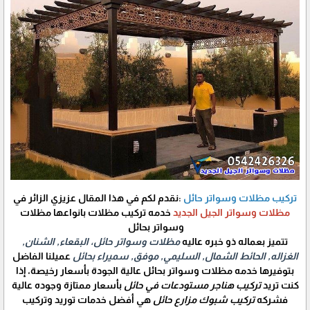
تركيب مظلات وسواتر حائل
:نقدم لكم في هذا المقال عزيزي الزائر في
مظلات وسواتر الجيل الجديد
خدمه تركيب مظلات بانواعها مظلات
وسواتر بحائل
تتميز بعماله ذو خبره عاليه
مظلات وسواتر حائل، البقعاء, الشنان,
الغزاله, الحائط الشمال, السليمي, موفق, سميراء بحائل
عميلنا الفاضل
بتوفيرها خدمه مظلات وسواتر بحائل عالية الجودة بأسعار رخيصة، إذا
كنت تريد
تركيب هناجر مستودعات في حائل
بأسعار ممتازة وجوده عالية
فشركه
تركيب شبوك مزارع حائل
هي أفضل خدمات توريد وتركيب