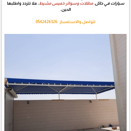
سيارات في حائل
, مظلات وسواتر خميس مشيط
، فلا تتردد واطلبها
الحين.
لتواصل والاستفسار :0542426326