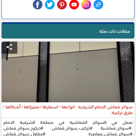
مقالات ذات صلة
share
سواتر قماش الدمام الشرقيه : انواعها | اسعارها | مميزاتها | أشكالها |
طرق تركيبة.
نعمل في السواتر القماشية في منطقة الشرقية الدمام
:#سواتر_قماشية #تركيب_سواتر_قماش #ديكور_سواتر_قماش
#سواتر_قماش_معاصرة #مقاول_سواتر_قماش