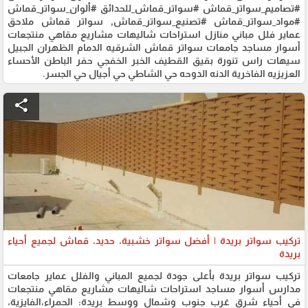
#تصاميم_سواتر_قماش #سواتر_قماش_للحدائق #ألوان_سواتر_قماش
#مواد_سواتر_قماش #تصنيع_سواتر_قماش, سواتر قماش ملاحق
عماير فلل مباني منازل استراحات شاليهات مشاريع مقاهي منتجعات
أسوار مساجد جامعات سواتر قماش الشرقيه الدمام الظهران الجبيل
سيهات راس تنورة بقيق القطيف الخبر الخفجي حفر الباطن الأحساء
العزيزيه الفاخرية الدنه الدوحه حي الشاطي حي أجيال حي الجسر.
share
تركيب سواتر بريدة | أفضل سواتر خشبية، حديد، قماش لجميع أحياء
بريدة
تركيب سواتر بريدة بأعلى جودة لجميع المباني والفلل عماير جامعات
مدارس أسوار مساجد استراحات شاليهات مشاريع مقاهي منتجعات
في أحياء شرق غرب جنوب وشمال ووسط بريدة: الحمراء،الفايزية،