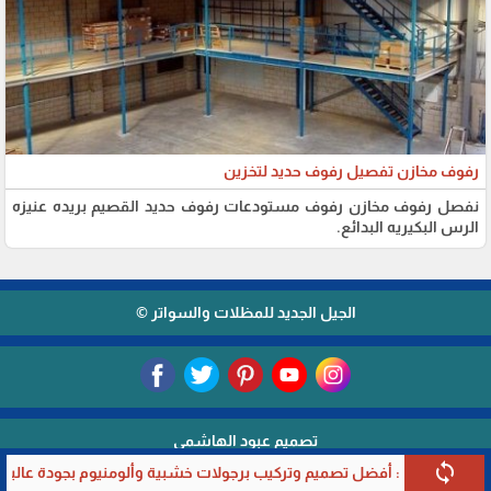
رفوف مخازن تفصيل رفوف حديد لتخزين
نفصل رفوف مخازن رفوف مستودعات رفوف حديد القصيم بريده عنيزه
الرس البكيريه البدائع.
الجيل الجديد للمظلات والسواتر ©
تصميم عبود الهاشمي
sync
فضل تصميم وتركيب برجولات خشبية وألومنيوم بجودة عالية وأسعار تنافسية 026