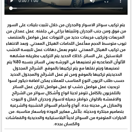
يتم تركيب سواتر الاسوار والجدران من خلال تثبيت بليتات على السور
من فوق ومن جنب الجدران وتثبيتها براغي في جلفنه. عمل عمدان من
المربعات وتركيب فريمات حديد من التيوبات عمل فواصل بالمنتصف
تيوب متوسط الحجم معأعمل اللحامات الهيكل المعدني. وبعد الانتهاء
من تركيب الهيكل المعدني. نقوم بعمل دهانات عمل تلبيسه الخشب
البلاستيكي على الساتر، كذلك الحديد يتم التركيب بطريقه مشابهه
الألوأن الصاعديه تم تصنيعها في الورشه يعني الساتر بنسبه 80% يتم
تصنيعها ويتم نقلها مع يتم تركيبها بالموقع. الشرائح المجدول
الحديديتم تركيبها بالموقع ومن ثم عمل الشرائح والمجدول الحديد
حسب طلب الزبون النوع المناسب للعملاء يمكن اضافه ديكور لسوا
تربحيث عمل فواصل خشب او عمل فواصل لكزان عمل الساتر
بالتلفزيون بالكامل تتوفر لدينا انواع وأشكال سواتر من الشرائح
والاقمشه بالالوان خواطر جميله لاسوار وجدران الفلل و البيوت
والمنازل في مدينه جده. أنواع وأحجام السواتر الخشبيه والشرعيه
بتصاميم مبتكره وحديثه. بئآعلى معايير الجوده وباسعار مناسبه. من
الخيارات المتوفره من السواتر لدينأ البلاستيكيه والحديدية والقماشات
والكسان بجده.