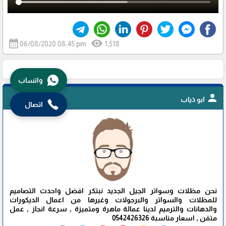
calendar_month
visibility
06/08/2020 08:45 pm
1,518
واتساب
person
ابو ذياب
اتصال
نحن مظلات وسواتر الجيل الجديد نبتكر افضل واحدث التصاميم
للمظلات والسواتر والبرجولات وغيرها من اعمال الديكورات
والدهانات والترميم لدينا عمالة ماهرة ومتميزة , سرعة انجاز , عمل
متقن , اسعار مناسبة 0542426326