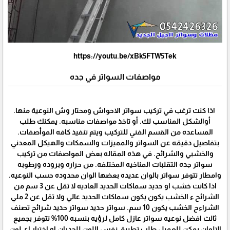
https://youtu.be/xBk5FTW5Tek
مواصفات السواتر في جده
اذا كنت ترغب في تركيب سواتر الاحواش ومحتار وش النوعية منها.
أوالشكل المناسب لك. أو تاخذ مواصفات مناسبه. يمكنك طلب
المساعده من القسم الفني للتركيب ويتم تنفيذ كافه الموأصفات.
بتفاصيل دقيقه عن السواتر والمميزات والسمكات والهيكل المعدني
والخشبي والشرائح. في هذه المقاله بعض المواصفات من تركيب
سواتر جده التقلبات المناخيه المختلفه. من حراره وبروده ورطوبه
وامطار تتوفر سواتر بالوان عديده بعضها الوان محدوده حسب النوعيه.
اذا كانت خشب او حديد سماكات الحديد العاديه لا تقل عن 3 سم من
الشرائح ء الخشب يكون يكون سماكات الحديد عالي ولا تقل عن 2 ملي
الشراءح الخشب يكون 10 سم. سواتر حديد سواتر حديد شرائح تصنف
ثالث افضل نوعيه سواتر عازل كامل لرؤيه بنسبه 100% تتوفر بجميع
الالوان يمكن للعميل طلب تطبيق نفس اللون للجدران او اختيار اي لون