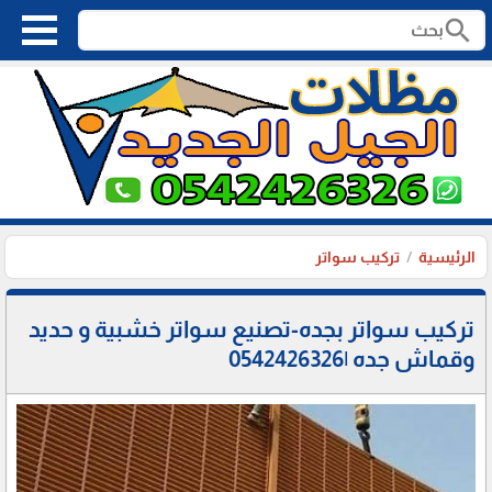
search
الرئيسية
تركيب سواتر
تركيب سواتر بجده-تصنيع سواتر خشبية و حديد
وقماش جده |0542426326