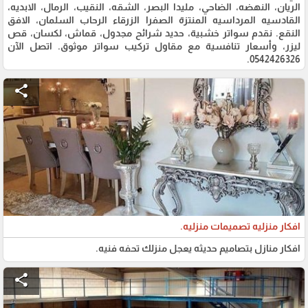
الريان، النهضه، الضاحي، مليدا البصر، الشقه، النقيب، الرمال، الابديه،
القادسيه المرداسيه المنتزة الصفرا الزرقاء الرحاب السلمان، الافق
النقع. نقدم سواتر خشبية، حديد شرائح مجدول، قماش، لكسان، قص
ليزر، وأسعار تنافسية مع مقاول تركيب سواتر موثوق. اتصل الآن
0542426326.
share
افكار منزليه تصميمات منزليه.
افكار منازل بتصاميم حديثه يعجل منزلك تحفه فنيه.
share