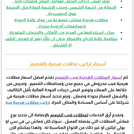
توفر أقصى درجات التحمل لعوامل المناخ وتقلبات الجو .
الحماية من اشعة الشمس وحجب الاشعة الضارة مثل الاشعة
فوق البنفسجية .
مظلات هرمية قماش مصنوعة من مواد عالية الجودة
وبمواصفات أوروبية مميزة .
يمكن استخدامها في العديد من الأماكن والخدمات المتنوعة .
مقاومة عالية للرياح والامطار بدون ان تتأثر بهم او تتعرض للتلف
او التشقق .
أسعار تركيب مظلات هرمية بالقصيم
كم
اسعار المظلات الهرمية قبب بالقصيم
نقدم افضل اسعار مظلات
هرمية قبب مخروطي في جميع مدن ومحافظات القصيم ، ونحرص من
خلالها على العملاء وتوفير اقصى درجات الجودة العالية بأقل التكاليف
والشغل الممتاز بجوده وضمان ، ويتم تحديد أسعار مظلات هرمية في
شركتنا على أساس المساحة والمكان المراد
تركيب مظلات هرمية فيه
.
ونقدم أرق الخدمات
لمظلات قبب القصيم
بالإضافة الى تحديد نوع
قماش المظلات التي يفضله العميل ، سواء كان قماش بي في سي او
بولي ايثلين او غير ذلك من الانواع المناسبة له ، ولهذا يمكنكم الان
الاتصال على ارقام شركتنا والاستعلام عن خدمات
مظلات وسواتر