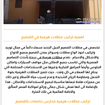
اهميه تركيب مظلات هرمية في القصيم
نتخصص في مظلات القصيم الجيل الجديد نسعاء دائمآ في مجال توريد
وتركيب اجود انواع مظلات وسواتر بمدن القصيم بجميع الانواع
والاشكال والاحجام ، نقدم
مظلات هرمية في بريده
بأحدث التصاميم
العصرية والتي تناسب جميع الاماكن مثل مواقف السيارات واماكن
الجلوس وأيضاً المرافق التجارية وغيرها من الاستخدامات المختلفة التي
يحتاج لها العملاء في كل وقت ، حيث تتميز المظلات الهرمية بقوة
التحمل ومقاومة الرياح الشديدة وعدم تسرب مياه الأمطار وغير ذلك
من مميزات هامة تجعلها مناسبة لجميع الاستخدامات والامكان ، هذا
بالإضافة الى انها تعطي شكل جمالي ورائع لمواكبة العصر المتألق
والاناقة العالمية في تلك الفترة .
تركيب مظلات هرميه مدارس جامعات بالقصيم