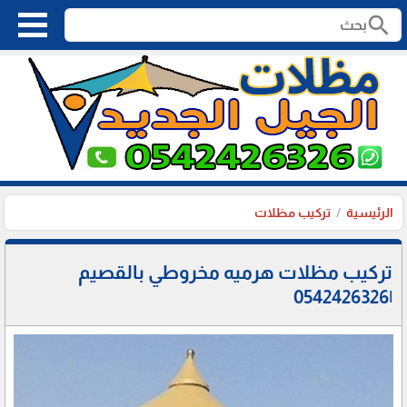
search
الرئيسية
تركيب مظلات
تركيب مظلات هرميه مخروطي بالقصيم
|0542426326