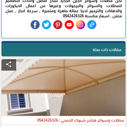
نحن مظلات وسواتر الجيل الجديد نبتكر افضل واحدث التصاميم
للمظلات والسواتر والبرجولات وغيرها من اعمال الديكورات
والدهانات والترميم لدينا عمالة ماهرة ومتميزة , سرعة انجاز , عمل
متقن , اسعار مناسبة 0542426326
مقالات ذات صلة
share
مظلات وسواتر هناجر شبوك الخفجي | 0542426326